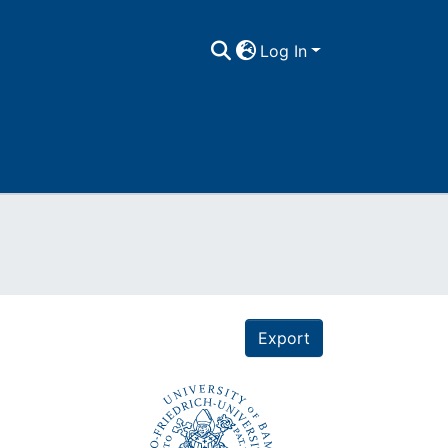
Log In
Export