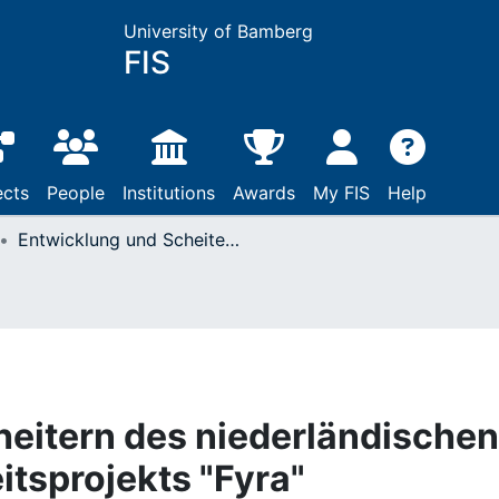
University of Bamberg
FIS
ects
People
Institutions
Awards
My FIS
Help
Entwicklung und Scheitern des niederländischen Hochgeschwindigkeitsprojekts "Fyra"
eitern des niederländischen
tsprojekts "Fyra"