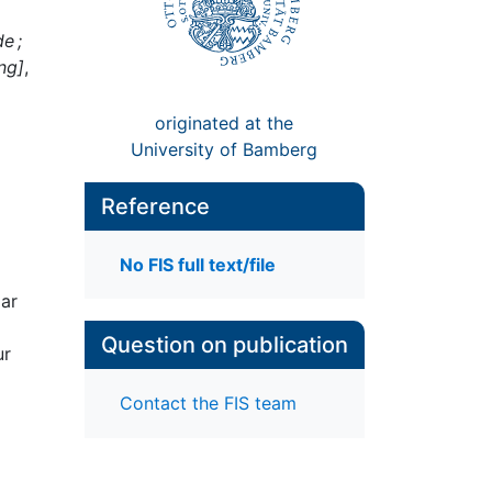
e ;
ng]
,
originated at the
University of Bamberg
Reference
No FIS full text/file
aar
Question on publication
ur
Contact the FIS team