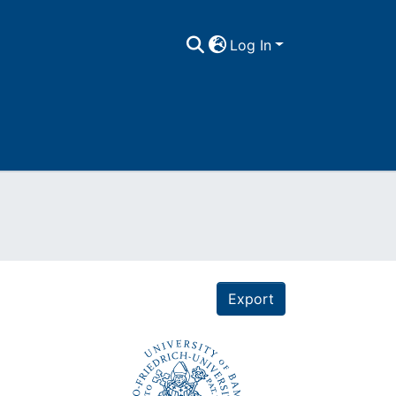
Log In
Export