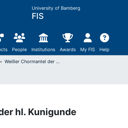
University of Bamberg
FIS
ects
People
Institutions
Awards
My FIS
Help
Weißer Chormantel der hl. Kunigunde
der hl. Kunigunde