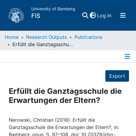
University of Bamberg
(current)
FIS
Log In
Home
Home
Research Outputs
Publications
Erfüllt die Ganztagsschule die Erwartungen der Eltern?
Publications
Details
Research Data
Export
Projects
Erfüllt die Ganztagsschule die
Erwartungen der Eltern?
People
Institutions
Nerowski, Christian (2018): Erfüllt die
Ganztagsschule die Erwartungen der Eltern?, in:
Bamberg: opus, S. 97–108, doi: 10.20378/irbo-