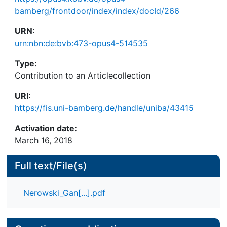
bamberg/frontdoor/index/index/docId/266
URN:
urn:nbn:de:bvb:473-opus4-514535
Type:
Contribution to an Articlecollection
URI:
https://fis.uni-bamberg.de/handle/uniba/43415
Activation date:
March 16, 2018
Full text/File(s)
Nerowski_Gan[...].pdf