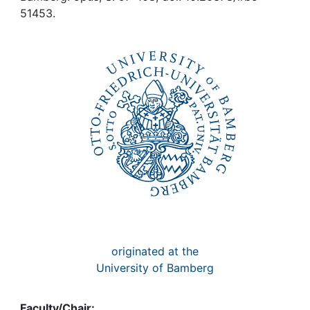
Awards
51453.
My FIS
Help
originated at the
University of Bamberg
Faculty/Chair: