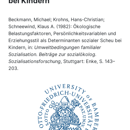
bei Kindern
Awards
My FIS
Beckmann, Michael; Krohns, Hans-Christian;
Schneewind, Klaus A. (1982): Ökologische
Help
Belastungsfaktoren, Persönlichkeitsvariablen und
Erziehungsstil als Determinanten sozialer Scheu bei
Kindern, in:
Umweltbedingungen familialer
Sozialisation. Beiträge zur sozialökolog.
Sozialisationsforschung
, Stuttgart: Enke, S. 143–
203.