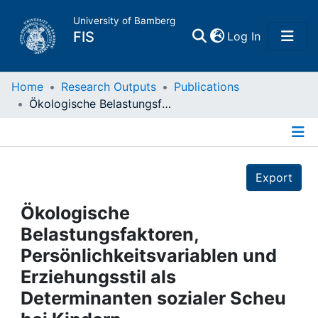
University of Bamberg
(current)
FIS
Log In
Home
Home
Research Outputs
Publications
Ökologische Belastungsfaktoren, Persönlichkeitsvariablen und Erziehungsstil als Determinanten sozialer Scheu bei Kindern
Publications
Details
Research Data
Export
Projects
Ökologische
Belastungsfaktoren,
People
Persönlichkeitsvariablen und
Erziehungsstil als
Institutions
Determinanten sozialer Scheu