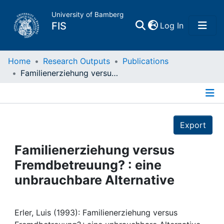
University of Bamberg
(current)
FIS
Log In
Home
Home
Research Outputs
Publications
Familienerziehung versus Fremdbetreuung? : eine unbrauchbare Alternative
Publications
Details
Research Data
Export
Projects
Familienerziehung versus
Fremdbetreuung? : eine
People
unbrauchbare Alternative
Institutions
Erler, Luis (1993): Familienerziehung versus