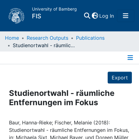
University of Bamberg
(current)
FIS
Log In
Home
Home
Research Outputs
Publications
Studienortwahl - räumliche Entfernungen im Fokus
Publications
Details
Research Data
Export
Projects
Studienortwahl - räumliche
Entfernungen im Fokus
People
Institutions
Baur, Hanna-Rieke; Fischer, Melanie (2018):
Studienortwahl - räumliche Entfernungen im Fokus,
in: Michaela Sixt, Michael Bayer, und Doreen Müller