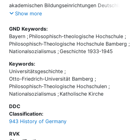
akademischen Bildungseinrichtungen Deutschlands
dar. Sie standen sowohl im Einflussbereich des
Show more
Staates als auch der katholischen Kirche. Sie waren
hauptsächlich – aber nicht ausschließlich –
GND Keywords:
Einrichtungen, an denen Theologen ausgebildet
Bayern
;
Philosophisch-theologische Hochschule
;
wurden. Vor diesem Hintergrund wird im ersten Teil
Philosophisch-Theologische Hochschule Bamberg
;
der Arbeit untersucht, ob und wie eine
Nationalsozialismus
;
Geschichte 1933-1945
Beeinflussung der bayerischen Philosophisch-
Keywords:
Theologischen Hochschulen und damit auch des
Universitätsgeschichte
;
Priesternachwuchses durch den
Otto-Friedrich-Universität Bamberg
;
Philosophisch-Theologische Hochschulen
;
Nationalsozialismus
;
Katholische Kirche
Im zweiten Teil der Arbeit werden Akten des
Universitätsarchiv Bamberg zur Philosophisch-
DDC
Theologischen Hochschule Bamberg ausgewertet
Classification:
und anhand dessen dargelegt, wie sich die
943 History of Germany
Einflussnahme des Nationalsozialismus konkret an
der Bamberger Hochschule auswirkte.
RVK