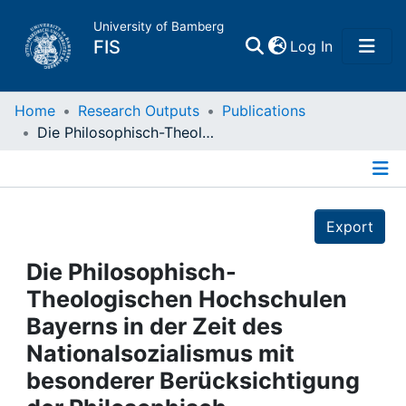
University of Bamberg
(current)
FIS
Log In
Home
Home
Research Outputs
Publications
Die Philosophisch-Theologischen Hochschulen Bayerns in der Zeit des Nationalsozialismus mit besonderer Berücksichtigung der Philosophisch-Theologischen Hochschule Bamberg
Publications
Details
Research Data
Export
Projects
Die Philosophisch-
Theologischen Hochschulen
People
Bayerns in der Zeit des
Nationalsozialismus mit
Institutions
besonderer Berücksichtigung