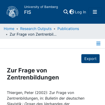
University of Bamberg
(current)
FIS
Log In
Home
Home
Research Outputs
Publications
Zur Frage von Zentrenbildungen
Publications
Details
Research Data
Export
Projects
Zur Frage von
Zentrenbildungen
People
Institutions
Thiergen, Peter (2002): Zur Frage von
Zentrenbildungen, in:
Bulletin der deutschen
Slavistik : Organ des Verbandes der