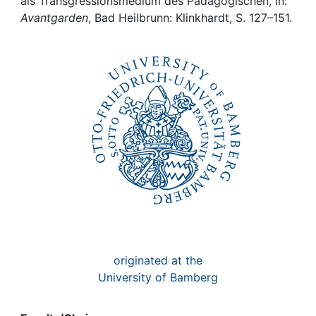
Awards
als Transgressionsmedium des Pädagogischen, in:
Avantgarden
, Bad Heilbrunn: Klinkhardt, S. 127–151.
My FIS
Help
originated at the
University of Bamberg