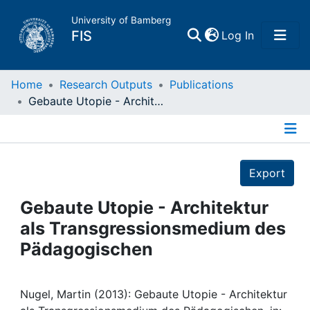
University of Bamberg
(current)
FIS
Log In
Home
Home
Research Outputs
Publications
Gebaute Utopie - Architektur als Transgressionsmedium des Pädagogischen
Publications
Details
Research Data
Export
Projects
Gebaute Utopie - Architektur
als Transgressionsmedium des
People
Pädagogischen
Institutions
Nugel, Martin (2013): Gebaute Utopie - Architektur