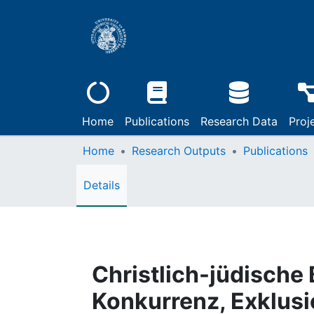
Home
Publications
Research Data
Proj
Home
Research Outputs
Publications
Details
Christlich-jüdisch
Konkurrenz, Exklusi