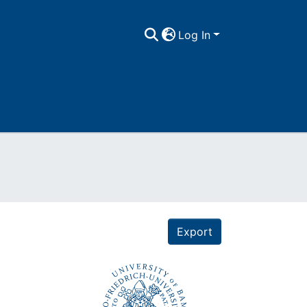
Log In
Export