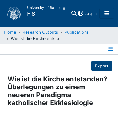
University of Bamberg
(current)
FIS
Log In
Home
Home
Research Outputs
Publications
Wie ist die Kirche entstanden? Überlegungen zu einem neueren Paradigma katholischer Ekklesiologie
Publications
Details
Research Data
Export
Projects
Wie ist die Kirche entstanden?
Überlegungen zu einem
People
neueren Paradigma
katholischer Ekklesiologie
Institutions