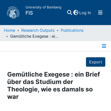
University of Bamberg
(current)
FIS
Log In
Home
Home
Research Outputs
Publications
Gemütliche Exegese : ein Brief über das Studium der Theologie, wie es damals so war
Publications
Details
Research Data
Export
Projects
Gemütliche Exegese : ein Brief
über das Studium der
People
Theologie, wie es damals so
war
Institutions