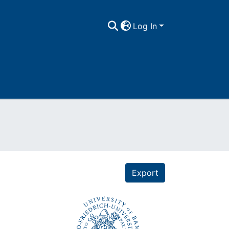
Log In
Export