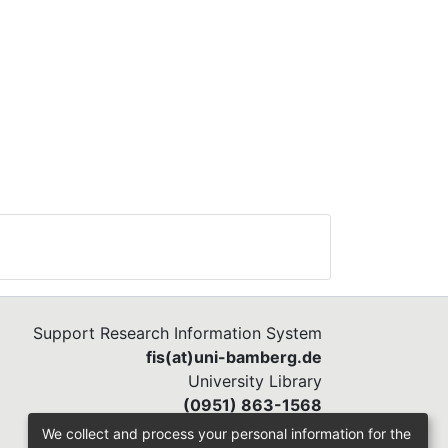
Support Research Information System
fis(at)uni-bamberg.de
University Library
(0951) 863-1568
We collect and process your personal information for the