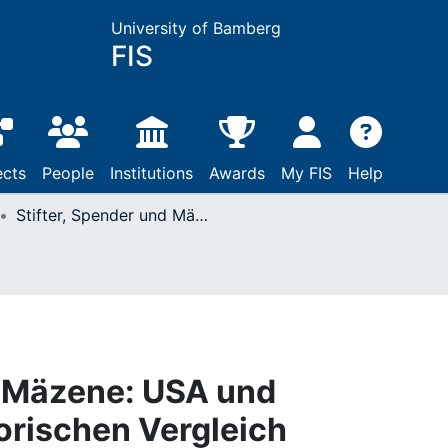
University of Bamberg
FIS
ects
People
Institutions
Awards
My FIS
Help
Stifter, Spender und Mäzene: USA und Deutschland im historischen Vergleich
d Mäzene: USA und
orischen Vergleich