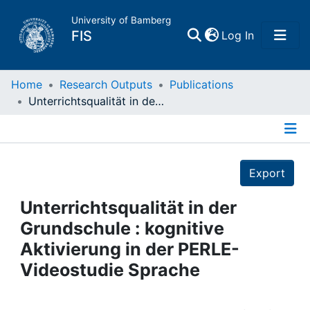
University of Bamberg
(current)
FIS
Log In
Home
Home
Research Outputs
Publications
Unterrichtsqualität in der Grundschule : kognitive Aktivierung in der PERLE-Videostudie Sprache
Publications
Details
Research Data
Export
Projects
Unterrichtsqualität in der
Grundschule : kognitive
People
Aktivierung in der PERLE-
Videostudie Sprache
Institutions