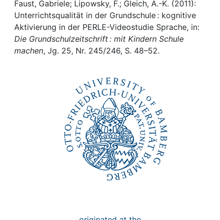
Awards
Faust, Gabriele; Lipowsky, F.; Gleich, A.-K. (2011):
Unterrichtsqualität in der Grundschule : kognitive
My FIS
Aktivierung in der PERLE-Videostudie Sprache, in:
Die Grundschulzeitschrift : mit Kindern Schule
machen
, Jg. 25, Nr. 245/246, S. 48–52.
Help
originated at the