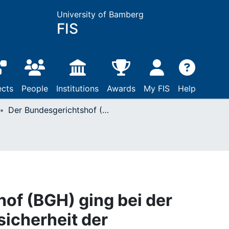
University of Bamberg
FIS
ects
People
Institutions
Awards
My FIS
Help
Der Bundesgerichtshof (BGH) ging bei der Bewertung der Treffsicherheit der Glaubhaftigkeitsbegutachtung von falschen Prämissen aus : Wir nutzen die Chance einer Replik auf die Kritik von Renate Volbert, Nathalie Brackmann, Elsa Gewehr, Luise Greuel, Anja Kannegießer, Andreas Mokros, Michaela Pfundmair, Kristina Suchotzki und Jonas Schemmel
of (BGH) ging bei der
sicherheit der