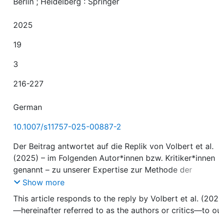
Berlin ; Heidelberg : Springer
2025
19
3
216-227
German
10.1007/s11757-025-00887-2
Der Beitrag antwortet auf die Replik von Volbert et al.
(2025) – im Folgenden Autor*innen bzw. Kritiker*innen
genannt – zu unserer Expertise zur Methode der
forensischen Glaubhaftigkeitsbegutachtung im Auftrag
Show more
Unabhängigen Beauftragten für Fragen des sexuellen
This article responds to the reply by Volbert et al. (202
Kindesmissbrauchs. Im Zentrum steht eine
—hereinafter referred to as the authors or critics—to o
methodenkritische Auseinandersetzung mit dem Konze