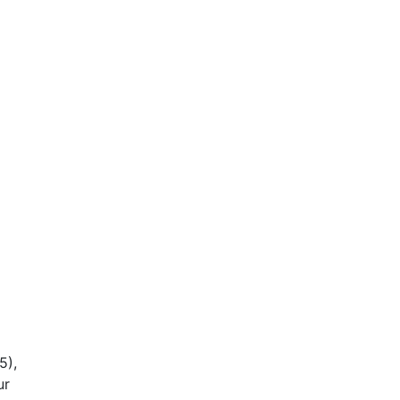
 der
5),
ur
pt