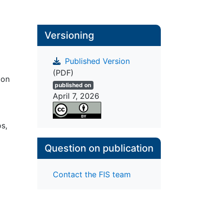
Versioning
Published Version
(PDF)
 on
published on
April 7, 2026
s,
Question on publication
Contact the FIS team