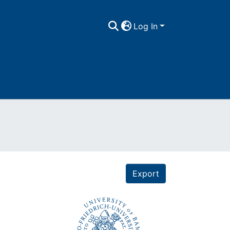
Log In
Export