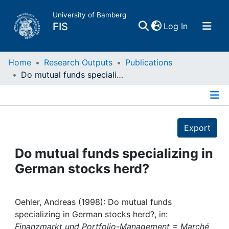
University of Bamberg
(current)
FIS
Log In
Home
Home
Research Outputs
Publications
Do mutual funds specializing in German stocks herd?
Publications
Details
Research Data
Export
Projects
Do mutual funds specializing in
German stocks herd?
People
Institutions
Oehler, Andreas (1998): Do mutual funds
specializing in German stocks herd?, in:
Finanzmarkt und Portfolio-Management = Marché