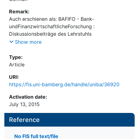
Remark:
Auch erschienen als: BAFIFO - Bank-
undFinanzwirtschaftlicheForschung :
Diskussionsbeiträge des Lehrstuhls
fürBetriebswirtschaftslehre,
Show more
insbesondereFinanzwirtschaft, UniversitätBamberg
; Nr. 2 (Mai 1998)
Type:
Article
URI:
https://fis.uni-bamberg.de/handle/uniba/36920
Activation date:
July 13, 2015
Reference
No FIS full text/file