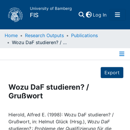
University of Bamberg
(current)
FIS
Log In
Home
Home
Research Outputs
Publications
Wozu DaF studieren? / Grußwort
Publications
Details
Research Data
Export
Projects
Wozu DaF studieren? /
Grußwort
People
Institutions
Hierold, Alfred E. (1998): Wozu DaF studieren? /
Grußwort, in: Helmut Glück (Hrsg.),
Wozu DaF
studieren? : Probleme der Qualifizierung für die