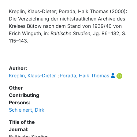
Awards
Kreplin, Klaus-Dieter; Porada, Haik Thomas (2000):
My FIS
Die Verzeichnung der nichtstaatlichen Archive des
Kreises Bütow nach dem Stand von 1939/40 von
Help
Erich Winguth, in:
Baltische Studien
, Jg. 86=132, S.
115–143.
Author:
Kreplin, Klaus-Dieter
;
Porada, Haik Thomas
Other
Contributing
Persons:
Schleinert, Dirk
Title of the
Journal:
Baltische Studien