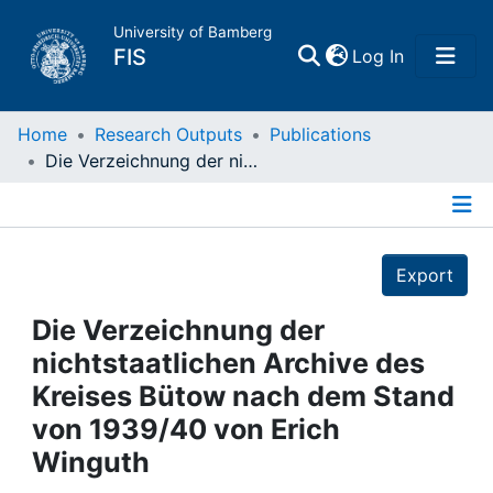
University of Bamberg
(current)
FIS
Log In
Home
Home
Research Outputs
Publications
Die Verzeichnung der nichtstaatlichen Archive des Kreises Bütow nach dem Stand von 1939/40 von Erich Winguth
Publications
Details
Research Data
Export
Projects
Die Verzeichnung der
nichtstaatlichen Archive des
People
Kreises Bütow nach dem Stand
von 1939/40 von Erich
Institutions
Winguth