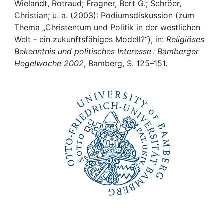
Awards
Wielandt, Rotraud; Fragner, Bert G.; Schröer,
Christian; u. a. (2003): Podiumsdiskussion (zum
My FIS
Thema „Christentum und Politik in der westlichen
Welt - ein zukunftsfähiges Modell?“), in:
Religiöses
Bekenntnis und politisches Interesse : Bamberger
Help
Hegelwoche 2002
, Bamberg, S. 125–151.