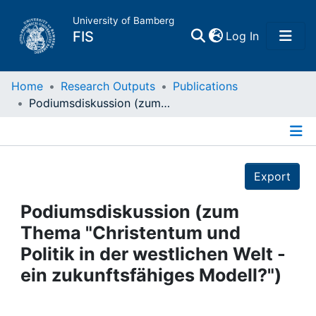
University of Bamberg
(current)
FIS
Log In
Home
Home
Research Outputs
Publications
Podiumsdiskussion (zum Thema "Christentum und Politik in der westlichen Welt - ein zukunftsfähiges Modell?")
Publications
Details
Research Data
Export
Projects
Podiumsdiskussion (zum
Thema "Christentum und
People
Politik in der westlichen Welt -
ein zukunftsfähiges Modell?")
Institutions