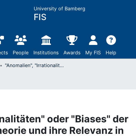
University of Bamberg
FIS
ects
People
Institutions
Awards
My FIS
Help
"Anomalien", "Irrationalitäten" oder "Biases" der Erwartungsnutzentheorie und ihre Relevanz in Finanz- und Kapitalmärkten
onalitäten" oder "Biases" der
orie und ihre Relevanz in