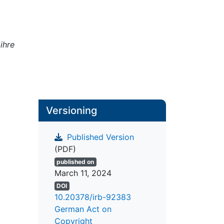
ihre
Versioning
Published Version
(PDF)
published on
March 11, 2024
DOI
10.20378/irb-92383
German Act on
Copyright