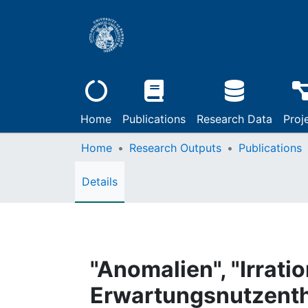
Home
Publications
Research Data
Proj
Home
Research Outputs
Publications
Details
"Anomalien", "Irrati
Erwartungsnutzenthe