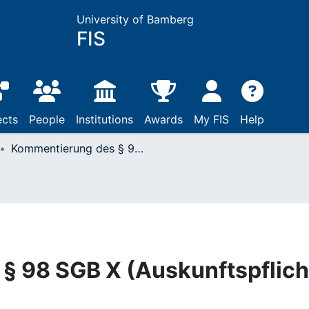
University of Bamberg
FIS
ects
People
Institutions
Awards
My FIS
Help
Kommentierung des § 98 SGB X (Auskunftspflicht des Arbeitgebers)
§ 98 SGB X (Auskunftspflich