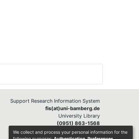
Support Research Information System
fis(at)uni-bamberg.de
University Library
(0951) 863-1568
We collect and process your personal information for the
following purposes:
Authentication, Preferences,