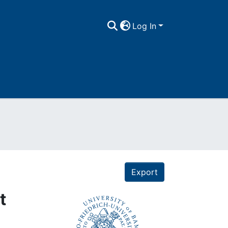
Log In
Export
t