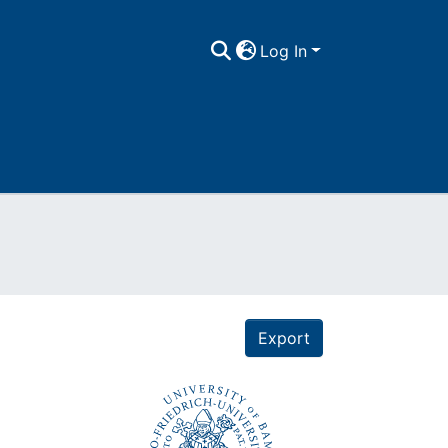
Log In
Export