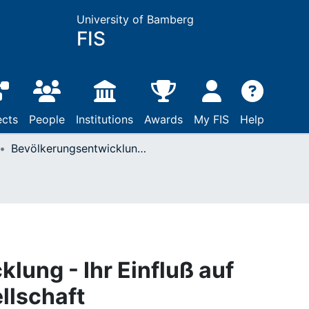
University of Bamberg
FIS
ects
People
Institutions
Awards
My FIS
Help
Bevölkerungsentwicklung - Ihr Einfluß auf Wirtschaft und Gesellschaft
lung - Ihr Einfluß auf
llschaft