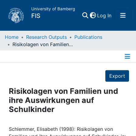
University of Bamberg
(current)
FIS
Log In
Home
Home
Research Outputs
Publications
Risikolagen von Familien und ihre Auswirkungen auf Schulkinder
Publications
Details
Research Data
Export
Projects
Risikolagen von Familien und
ihre Auswirkungen auf
People
Schulkinder
Institutions
Schlemmer, Elisabeth (1998): Risikolagen von