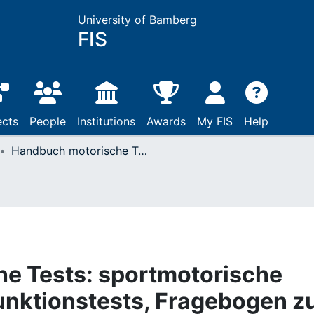
University of Bamberg
FIS
ects
People
Institutions
Awards
My FIS
Help
Handbuch motorische Tests: sportmotorische Tests, motorische Funktionstests, Fragebogen zur körperlich-sportlichen Aktivität und sportpsychologische Diagnoseverfahren / Klaus Bös. - 2., vollst. überarb. und erw. Aufl.: Göttingen u.a., 2001
e Tests: sportmotorische
unktionstests, Fragebogen z