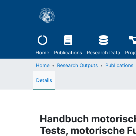
Home
Publications
Research Data
Proj
Home
Research Outputs
Publications
Details
Handbuch motorisch
Tests, motorische F