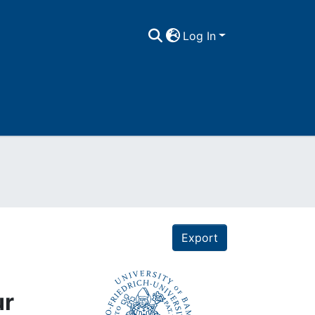
Log In
Export
ur