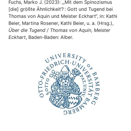
Awards
Fuchs, Marko J. (2023): „‚Mit dem Spinozismus
[die] größte Ähnlichkeit‘? : Gott und Tugend bei
My FIS
Thomas von Aquin und Meister Eckhart“, in: Kathi
Beier, Martina Rosener, Kathi Beier, u. a. (Hrsg.),
Über die Tugend / Thomas von Aquin, Meister
Help
Eckhart
, Baden-Baden: Alber.