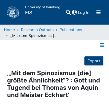
University of Bamberg
(current)
FIS
Log In
Home
Home
Research Outputs
Publications
‚„Mit dem Spinozismus [die] größte Ähnlichkeit“? : Gott und Tugend bei Thomas von Aquin und Meister Eckhart‘
Publications
Details
Research Data
Export
Projects
‚„Mit dem Spinozismus [die]
größte Ähnlichkeit“? : Gott und
People
Tugend bei Thomas von Aquin
und Meister Eckhart‘
Institutions