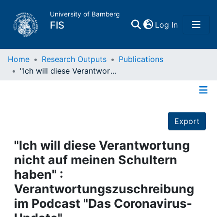
University of Bamberg
(current)
FIS
Log In
Home
Home
Research Outputs
Publications
"Ich will diese Verantwortung nicht auf meinen Schultern haben" : Verantwortungszuschreibung im Podcast "Das Coronavirus-Update"
Publications
Details
Research Data
Export
Projects
"Ich will diese Verantwortung
nicht auf meinen Schultern
People
haben" :
Verantwortungszuschreibung
Institutions
im Podcast "Das Coronavirus-