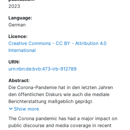
2023
Language:
German
Licence:
Creative Commons - CC BY - Attribution 4.0
International
URN:
urn:nbn:de:bvb:473-irb-912789
Abstract:
Die Corona-Pandemie hat in den letzten Jahren
den öffentlichen Diskurs wie auch die mediale
Berichterstattung maßgeblich geprägt.
Insbesondere auch die Frage nach
Show more
Verantwortlichkeiten für unterschiedliche Aspekte
The Corona pandemic has had a major impact on
wie Schutzmaßnahmen oder Impfstoffbestellung
public discourse and media coverage in recent
und -verteilung wurden dabei immer wieder und in