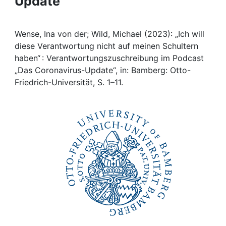
Update"
Awards
My FIS
Wense, Ina von der; Wild, Michael (2023): „Ich will
diese Verantwortung nicht auf meinen Schultern
Help
haben“ : Verantwortungszuschreibung im Podcast
„Das Coronavirus-Update“, in: Bamberg: Otto-
Friedrich-Universität, S. 1–11.