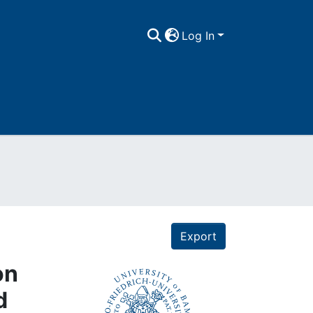
Log In
Export
on
d