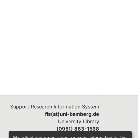
Support Research Information System
fis(at)uni-bamberg.de
University Library
(0951) 863-1568
We collect and process your personal information for the