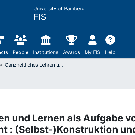
University of Bamberg
FIS
ects
People
Institutions
Awards
My FIS
Help
Ganzheitliches Lehren und Lernen als Aufgabe von Schule und Unterricht : (Selbst-)Konstruktion und vernetztes Denken im Deutschunterricht
en und Lernen als Aufgabe v
t : (Selbst-)Konstruktion un