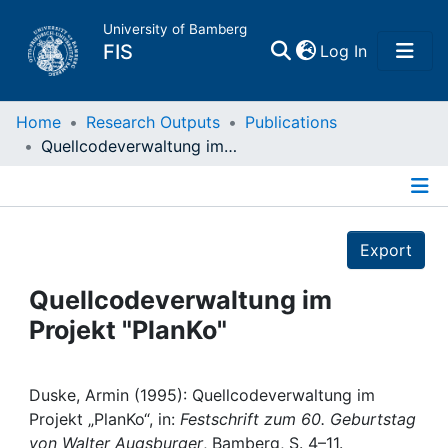
University of Bamberg
(current)
FIS
Log In
Home
Home
Research Outputs
Publications
Quellcodeverwaltung im Projekt "PlanKo"
Publications
Details
Research Data
Export
Projects
Quellcodeverwaltung im
Projekt "PlanKo"
People
Institutions
Duske, Armin (1995): Quellcodeverwaltung im
Projekt „PlanKo“, in:
Festschrift zum 60. Geburtstag
von Walter Augsburger
, Bamberg, S. 4–11.