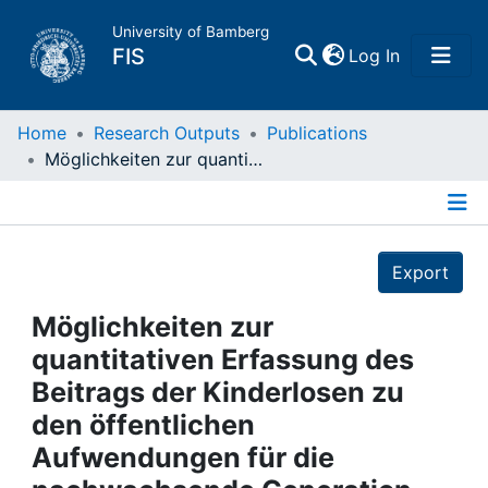
University of Bamberg
(current)
FIS
Log In
Home
Home
Research Outputs
Publications
Möglichkeiten zur quantitativen Erfassung des Beitrags der Kinderlosen zu den öffentlichen Aufwendungen für die nachwachsende Generation
Publications
Details
Research Data
Export
Projects
Möglichkeiten zur
quantitativen Erfassung des
People
Beitrags der Kinderlosen zu
den öffentlichen
Institutions
Aufwendungen für die