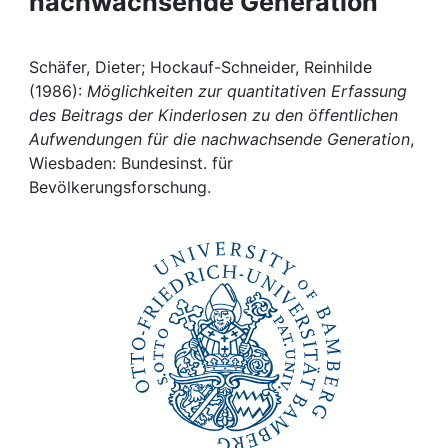
nachwachsende Generation
Awards
My FIS
Schäfer, Dieter; Hockauf-Schneider, Reinhilde
(1986):
Möglichkeiten zur quantitativen Erfassung
Help
des Beitrags der Kinderlosen zu den öffentlichen
Aufwendungen für die nachwachsende Generation
,
Wiesbaden: Bundesinst. für
Bevölkerungsforschung.