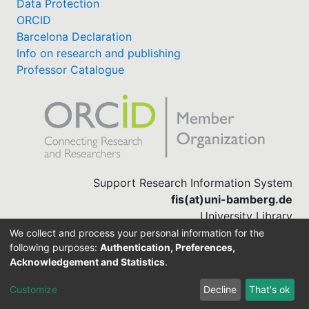
Data Protection
ORCID
Barcelona Declaration
Info on research and publishing
Professor Catalogue
Support Research Information System
fis(at)uni-bamberg.de
University Library
(0951) 863-1568
We collect and process your personal information for the
following purposes:
Authentication, Preferences,
Acknowledgement and Statistics
.
Built with
DSpace-CRIS software
Customize
Decline
That's ok
Cookie settings