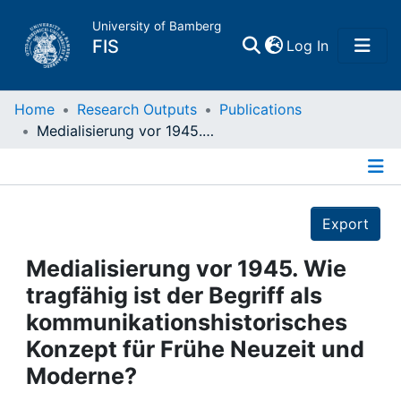
University of Bamberg
(current)
FIS
Log In
Home
Home
Research Outputs
Publications
Medialisierung vor 1945. Wie tragfähig ist der Begriff als kommunikationshistorisches Konzept für Frühe Neuzeit und Moderne?
Publications
Details
Research Data
Export
Projects
Medialisierung vor 1945. Wie
tragfähig ist der Begriff als
People
kommunikationshistorisches
Konzept für Frühe Neuzeit und
Institutions
Moderne?