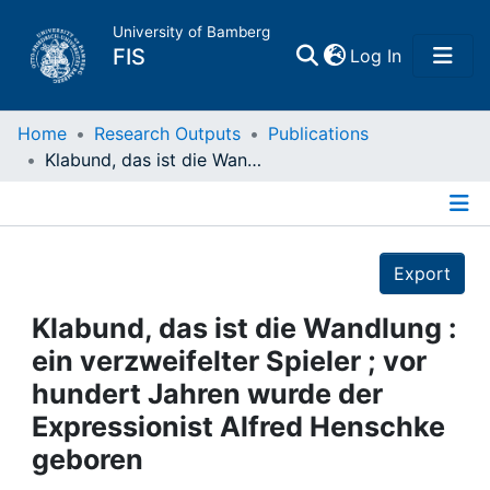
University of Bamberg
(current)
FIS
Log In
Home
Home
Research Outputs
Publications
Klabund, das ist die Wandlung : ein verzweifelter Spieler ; vor hundert Jahren wurde der Expressionist Alfred Henschke geboren
Publications
Details
Research Data
Export
Projects
Klabund, das ist die Wandlung :
ein verzweifelter Spieler ; vor
People
hundert Jahren wurde der
Expressionist Alfred Henschke
Institutions
geboren