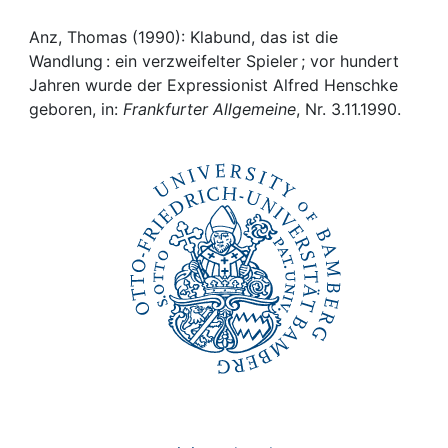
Awards
Anz, Thomas (1990): Klabund, das ist die
My FIS
Wandlung : ein verzweifelter Spieler ; vor hundert
Jahren wurde der Expressionist Alfred Henschke
Help
geboren, in:
Frankfurter Allgemeine
, Nr. 3.11.1990.