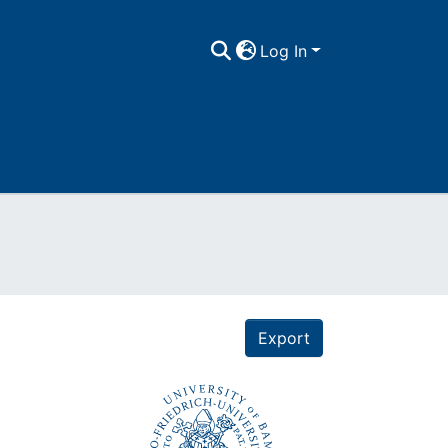
Log In
Export