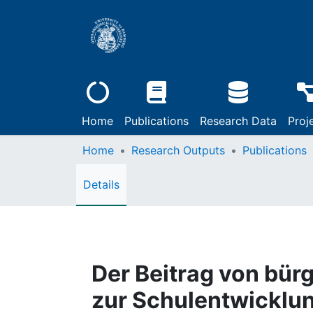
Home
Publications
Research Data
Proj
Home
Research Outputs
Publications
Details
Der Beitrag von bü
zur Schulentwicklu