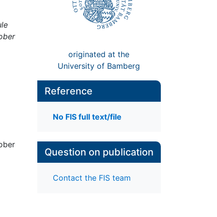
le
ober
originated at the
University of Bamberg
Reference
No FIS full text/file
ober
Question on publication
Contact the FIS team
n