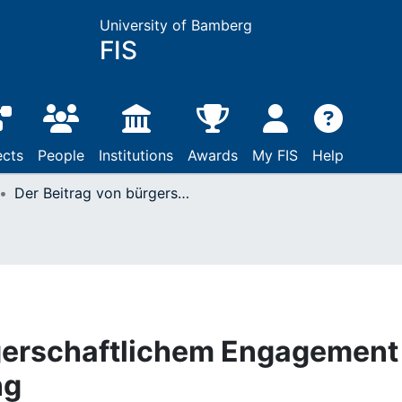
University of Bamberg
FIS
ects
People
Institutions
Awards
My FIS
Help
Der Beitrag von bürgerschaftlichem Engagement zur Schulentwicklung
rgerschaftlichem Engagement
ng