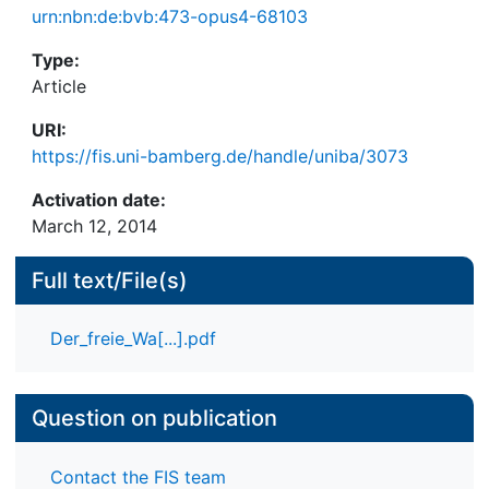
urn:nbn:de:bvb:473-opus4-68103
Type:
Article
URI:
https://fis.uni-bamberg.de/handle/uniba/3073
Activation date:
March 12, 2014
Full text/File(s)
Der_freie_Wa[...].pdf
Question on publication
Contact the FIS team