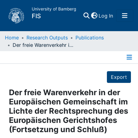
University of Bamberg
(current)
FIS
Log In
Home
Home
Research Outputs
Publications
Der freie Warenverkehr in der Europäischen Gemeinschaft im Lichte der Rechtsprechung des Europäischen Gerichtshofes (Fortsetzung und Schluß)
Publications
Details
Research Data
Export
Projects
Der freie Warenverkehr in der
Europäischen Gemeinschaft im
People
Lichte der Rechtsprechung des
Europäischen Gerichtshofes
Institutions
(Fortsetzung und Schluß)