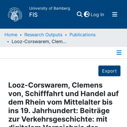
University of Bamberg
(current)
FIS
Log In
Home
Home
Research Outputs
Publications
Looz-Corswarem, Clemens von, Schifffahrt und Handel auf dem Rhein vom Mittelalter bis ins 19. Jahrhundert: Beiträge zur Verkehrsgeschichte: mit digitalem Verzeichnis der Akten der Handelskammer Köln im RWWA zur Schifffahrt und zum Stapelrecht, 1795 bis 1830 / Clemens von Looz-Corswarem: Wien ; Köln ; Weimar, 2020]
Publications
Details
Research Data
Export
Projects
Looz-Corswarem, Clemens
von, Schifffahrt und Handel auf
People
dem Rhein vom Mittelalter bis
ins 19. Jahrhundert: Beiträge
Institutions
zur Verkehrsgeschichte: mit