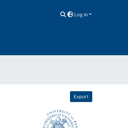
Log In
Export