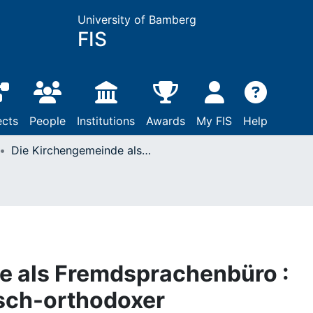
University of Bamberg
FIS
ects
People
Institutions
Awards
My FIS
Help
Die Kirchengemeinde als Fremdsprachenbüro : Das Beispiel griechisch-orthodoxer Händlernetzwerke aus dem Osmanischen Reich in Wien (18. Jahrhundert)
e als Fremdsprachenbüro :
isch-orthodoxer