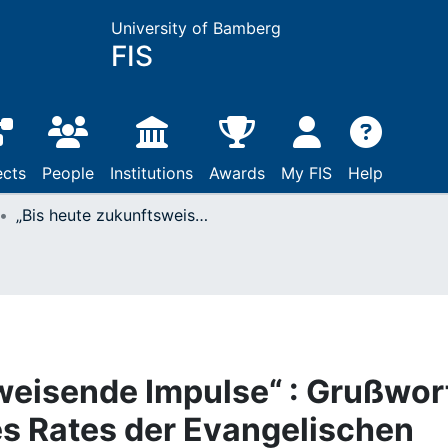
University of Bamberg
FIS
ects
People
Institutions
Awards
My FIS
Help
„Bis heute zukunftsweisende Impulse“ : Grußwort des Vorsitzenden des Rates der Evangelischen Kirche in Deutschland
weisende Impulse“ : Grußwor
s Rates der Evangelischen