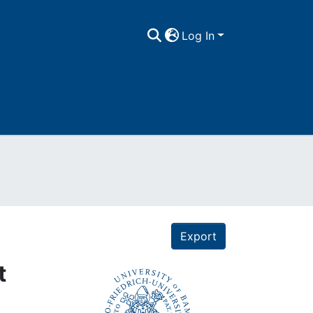
Log In
Export
t