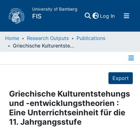
University of Bamberg
(current)
FIS
Log In
Home
Home
Research Outputs
Publications
Griechische Kulturentstehungs und -entwicklungstheorien : Eine Unterrichtseinheit für die 11. Jahrgangsstufe
Publications
Details
Research Data
Export
Projects
Griechische Kulturentstehungs
und -entwicklungstheorien :
People
Eine Unterrichtseinheit für die
11. Jahrgangsstufe
Institutions