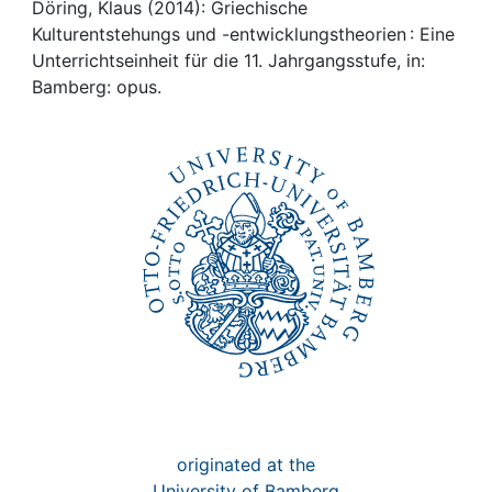
Awards
Döring, Klaus (2014): Griechische
Kulturentstehungs und -entwicklungstheorien : Eine
My FIS
Unterrichtseinheit für die 11. Jahrgangsstufe, in:
Bamberg: opus.
Help
originated at the
University of Bamberg