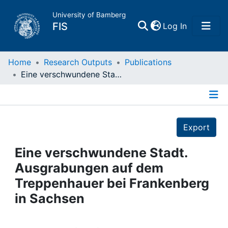
University of Bamberg
(current)
FIS
Log In
Home
Home
Research Outputs
Publications
Eine verschwundene Stadt. Ausgrabungen auf dem Treppenhauer bei Frankenberg in Sachsen
Publications
Details
Research Data
Export
Projects
Eine verschwundene Stadt.
Ausgrabungen auf dem
People
Treppenhauer bei Frankenberg
in Sachsen
Institutions