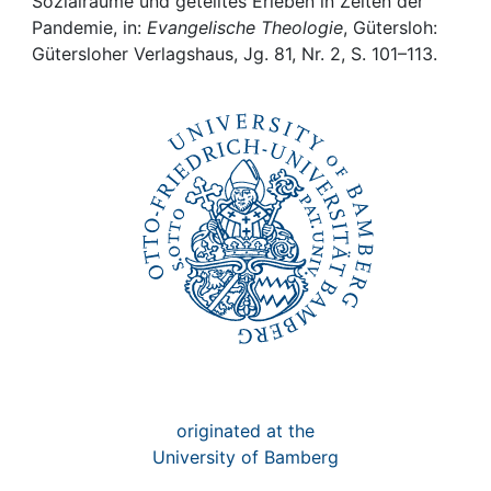
Awards
Sozialräume und geteiltes Erleben in Zeiten der
Pandemie, in:
Evangelische Theologie
, Gütersloh:
Gütersloher Verlagshaus, Jg. 81, Nr. 2, S. 101–113.
My FIS
Help
originated at the
University of Bamberg