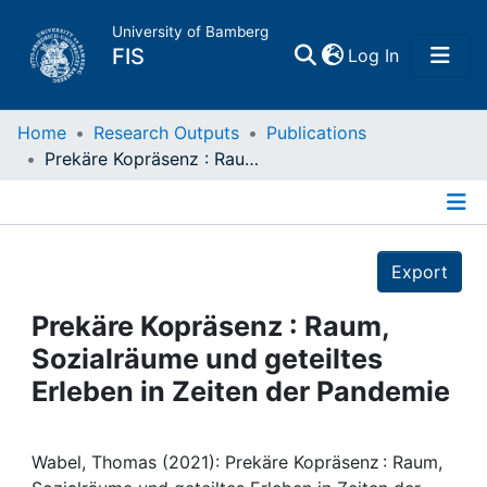
University of Bamberg
(current)
FIS
Log In
Home
Home
Research Outputs
Publications
Prekäre Kopräsenz : Raum, Sozialräume und geteiltes Erleben in Zeiten der Pandemie
Publications
Details
Research Data
Export
Projects
Prekäre Kopräsenz : Raum,
Sozialräume und geteiltes
People
Erleben in Zeiten der Pandemie
Institutions
Wabel, Thomas (2021): Prekäre Kopräsenz : Raum,