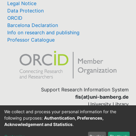
Legal Notice
Data Protection
ORCID
Barcelona Declaration
Info on research and publishing
Professor Catalogue
Support Research Information System
fis(at)uni-bamberg.de
University Library
(0951) 863-1568
We collect and process your personal information for the
following purposes:
Authentication, Preferences,
Acknowledgement and Statistics
.
Built with
DSpace-CRIS software