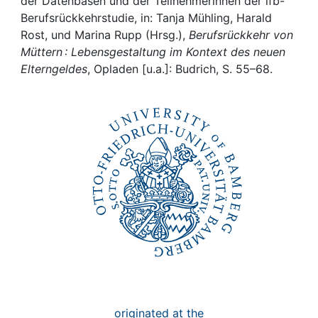
Awards
der Datenbasen und der Teilnehmerinnen der ifb-
Berufsrückkehrstudie, in: Tanja Mühling, Harald
Rost, und Marina Rupp (Hrsg.),
Berufsrückkehr von
My FIS
Müttern : Lebensgestaltung im Kontext des neuen
Elterngeldes
, Opladen [u.a.]: Budrich, S. 55–68.
Help
originated at the