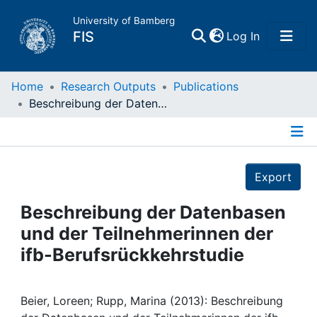
University of Bamberg
(current)
FIS
Log In
Home
Home
Research Outputs
Publications
Beschreibung der Datenbasen und der Teilnehmerinnen der ifb-Berufsrückkehrstudie
Publications
Details
Research Data
Export
Projects
Beschreibung der Datenbasen
und der Teilnehmerinnen der
People
ifb-Berufsrückkehrstudie
Institutions
Beier, Loreen; Rupp, Marina (2013): Beschreibung