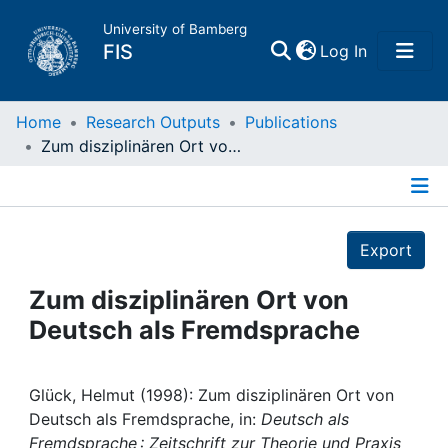
University of Bamberg
(current)
FIS
Log In
Home
Home
Research Outputs
Publications
Zum disziplinären Ort von Deutsch als Fremdsprache
Publications
Details
Research Data
Export
Projects
Zum disziplinären Ort von
Deutsch als Fremdsprache
People
Institutions
Glück, Helmut (1998): Zum disziplinären Ort von
Deutsch als Fremdsprache, in:
Deutsch als
Fremdsprache : Zeitschrift zur Theorie und Praxis