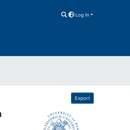
Log In
Export
n