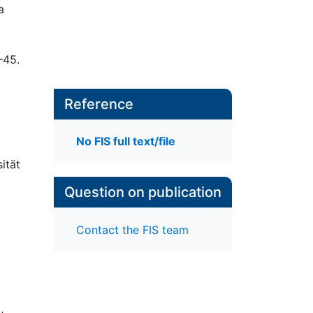
a
–45.
Reference
No FIS full text/file
ität
Question on publication
Contact the FIS team