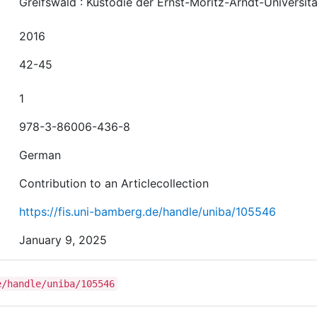
Greifswald : Kustodie der Ernst-Moritz-Arndt-Universitä
2016
42-45
1
978-3-86006-436-8
German
Contribution to an Articlecollection
https://fis.uni-bamberg.de/handle/uniba/105546
January 9, 2025
e/handle/uniba/105546