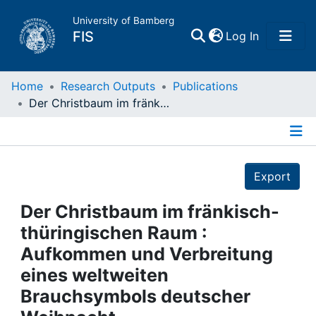
University of Bamberg
(current)
FIS
Log In
Home
Home
Research Outputs
Publications
Der Christbaum im fränkisch-thüringischen Raum : Aufkommen und Verbreitung eines weltweiten Brauchsymbols deutscher Weihnacht.
Publications
Details
Research Data
Export
Projects
Der Christbaum im fränkisch-
thüringischen Raum :
People
Aufkommen und Verbreitung
eines weltweiten
Institutions
Brauchsymbols deutscher