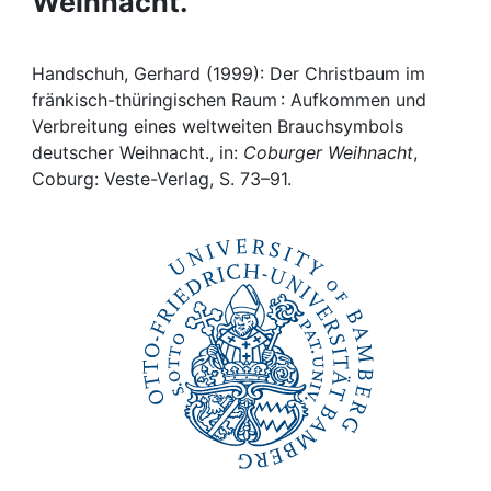
Weihnacht.
Awards
My FIS
Handschuh, Gerhard (1999): Der Christbaum im
fränkisch-thüringischen Raum : Aufkommen und
Help
Verbreitung eines weltweiten Brauchsymbols
deutscher Weihnacht., in:
Coburger Weihnacht
,
Coburg: Veste-Verlag, S. 73–91.