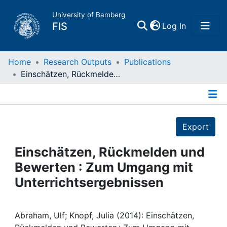
University of Bamberg
(current)
FIS
Log In
Home
Home
Research Outputs
Publications
Einschätzen, Rückmelden und Bewerten : Zum Umgang mit Unterrichtsergebnissen
Publications
Details
Research Data
Export
Projects
Einschätzen, Rückmelden und
Bewerten : Zum Umgang mit
People
Unterrichtsergebnissen
Institutions
Abraham, Ulf; Knopf, Julia (2014): Einschätzen,