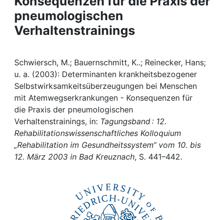
Konsequenzen für die Praxis der
Awards
pneumologischen
My FIS
Verhaltenstrainings
Help
Schwiersch, M.; Bauernschmitt, K..; Reinecker, Hans;
u. a. (2003): Determinanten krankheitsbezogener
Selbstwirksamkeitsüberzeugungen bei Menschen
mit Atemwegserkrankungen - Konsequenzen für
die Praxis der pneumologischen
Verhaltenstrainings, in:
Tagungsband : 12.
Rehabilitationswissenschaftliches Kolloquium
„Rehabilitation im Gesundheitssystem“ vom 10. bis
12. März 2003 in Bad Kreuznach
, S. 441–442.