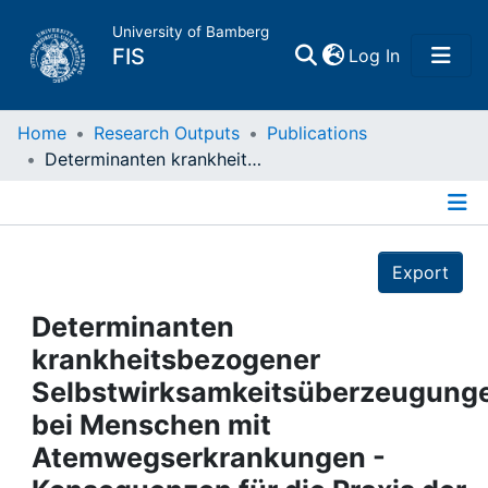
University of Bamberg
(current)
FIS
Log In
Home
Home
Research Outputs
Publications
Determinanten krankheitsbezogener Selbstwirksamkeitsüberzeugungen bei Menschen mit Atemwegserkrankungen - Konsequenzen für die Praxis der pneumologischen Verhaltenstrainings
Publications
Details
Research Data
Export
Projects
Determinanten
krankheitsbezogener
People
Selbstwirksamkeitsüberzeugung
bei Menschen mit
Institutions
Atemwegserkrankungen -