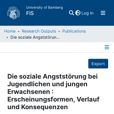
University of Bamberg
(current)
FIS
Log In
Home
Home
Research Outputs
Publications
Die soziale Angststörung bei Jugendlichen und jungen Erwachsenen : Erscheinungsformen, Verlauf und Konsequenzen
Publications
Details
Research Data
Export
Projects
Die soziale Angststörung bei
Jugendlichen und jungen
People
Erwachsenen :
Erscheinungsformen, Verlauf
Institutions
und Konsequenzen