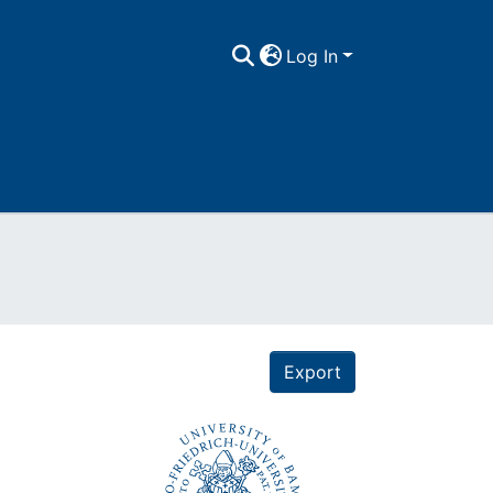
Log In
Export