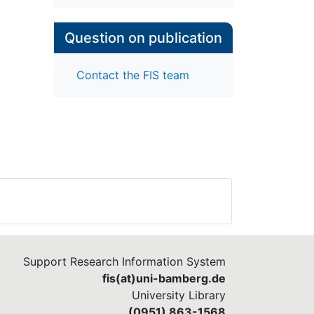
Question on publication
Contact the FIS team
Support Research Information System
fis(at)uni-bamberg.de
University Library
(0951) 863-1568