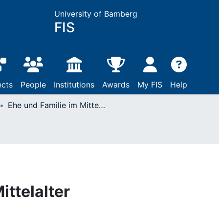
University of Bamberg
FIS
ects
People
Institutions
Awards
My FIS
Help
Ehe und Familie im Mittelalter
ittelalter