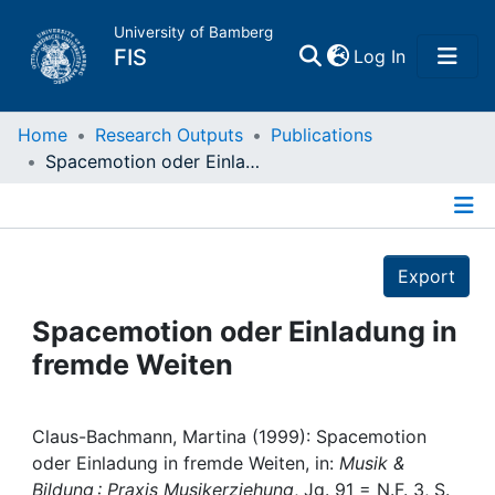
University of Bamberg
(current)
FIS
Log In
Home
Home
Research Outputs
Publications
Spacemotion oder Einladung in fremde Weiten
Publications
Details
Research Data
Export
Projects
Spacemotion oder Einladung in
fremde Weiten
People
Institutions
Claus-Bachmann, Martina (1999): Spacemotion
oder Einladung in fremde Weiten, in:
Musik &
Bildung : Praxis Musikerziehung
, Jg. 91 = N.F. 3, S.