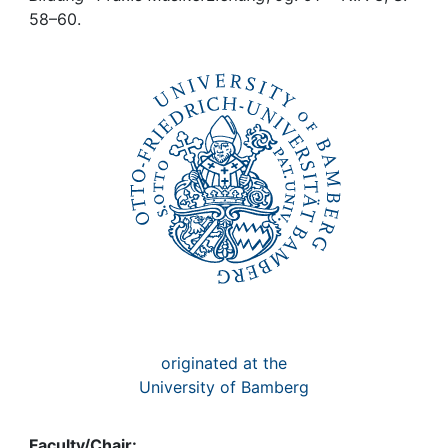
Awards
58–60.
My FIS
Help
originated at the
University of Bamberg
Faculty/Chair: