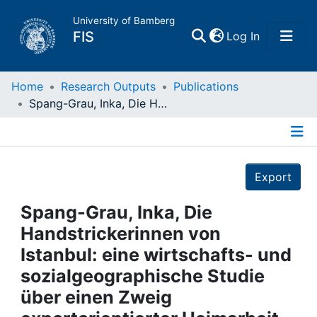
University of Bamberg
(current)
FIS
Log In
Home
Home
Research Outputs
Publications
Spang-Grau, Inka, Die Handstrickerinnen von Istanbul: eine wirtschafts- und sozialgeographische Studie über einen Zweig exportorientierter Heimarbeit in der Türkei: Saarbrücken, 1994
Publications
Details
Research Data
Export
Projects
Spang-Grau, Inka, Die
Handstrickerinnen von
People
Istanbul: eine wirtschafts- und
sozialgeographische Studie
Institutions
über einen Zweig